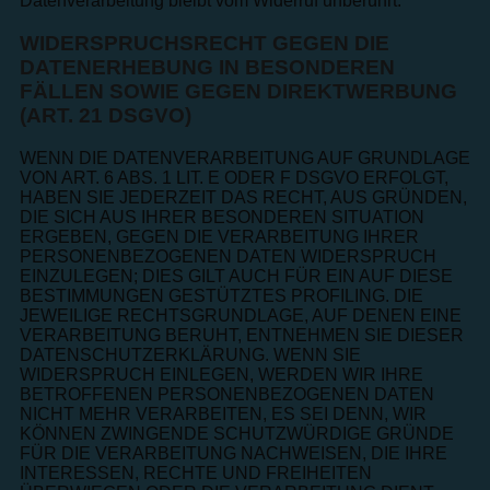
Datenverarbeitung bleibt vom Widerruf unberührt.
WIDERSPRUCHSRECHT GEGEN DIE
DATENERHEBUNG IN BESONDEREN
FÄLLEN SOWIE GEGEN DIREKTWERBUNG
(ART. 21 DSGVO)
WENN DIE DATENVERARBEITUNG AUF GRUNDLAGE
VON ART. 6 ABS. 1 LIT. E ODER F DSGVO ERFOLGT,
HABEN SIE JEDERZEIT DAS RECHT, AUS GRÜNDEN,
DIE SICH AUS IHRER BESONDEREN SITUATION
ERGEBEN, GEGEN DIE VERARBEITUNG IHRER
PERSONENBEZOGENEN DATEN WIDERSPRUCH
EINZULEGEN; DIES GILT AUCH FÜR EIN AUF DIESE
BESTIMMUNGEN GESTÜTZTES PROFILING. DIE
JEWEILIGE RECHTSGRUNDLAGE, AUF DENEN EINE
VERARBEITUNG BERUHT, ENTNEHMEN SIE DIESER
DATENSCHUTZERKLÄRUNG. WENN SIE
WIDERSPRUCH EINLEGEN, WERDEN WIR IHRE
BETROFFENEN PERSONENBEZOGENEN DATEN
NICHT MEHR VERARBEITEN, ES SEI DENN, WIR
KÖNNEN ZWINGENDE SCHUTZWÜRDIGE GRÜNDE
FÜR DIE VERARBEITUNG NACHWEISEN, DIE IHRE
INTERESSEN, RECHTE UND FREIHEITEN