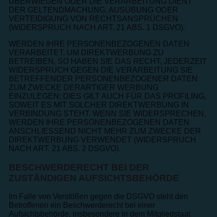
ÜBERWIEGEN ODER DIE VERARBEITUNG DIENT
DER GELTENDMACHUNG, AUSÜBUNG ODER
VERTEIDIGUNG VON RECHTSANSPRÜCHEN
(WIDERSPRUCH NACH ART. 21 ABS. 1 DSGVO).
WERDEN IHRE PERSONENBEZOGENEN DATEN
VERARBEITET, UM DIREKTWERBUNG ZU
BETREIBEN, SO HABEN SIE DAS RECHT, JEDERZEIT
WIDERSPRUCH GEGEN DIE VERARBEITUNG SIE
BETREFFENDER PERSONENBEZOGENER DATEN
ZUM ZWECKE DERARTIGER WERBUNG
EINZULEGEN; DIES GILT AUCH FÜR DAS PROFILING,
SOWEIT ES MIT SOLCHER DIREKTWERBUNG IN
VERBINDUNG STEHT. WENN SIE WIDERSPRECHEN,
WERDEN IHRE PERSONENBEZOGENEN DATEN
ANSCHLIESSEND NICHT MEHR ZUM ZWECKE DER
DIREKTWERBUNG VERWENDET (WIDERSPRUCH
NACH ART. 21 ABS. 2 DSGVO).
BESCHWERDE­RECHT BEI DER
ZUSTÄNDIGEN AUFSICHTS­BEHÖRDE
Im Falle von Verstößen gegen die DSGVO steht den
Betroffenen ein Beschwerderecht bei einer
Aufsichtsbehörde, insbesondere in dem Mitgliedstaat